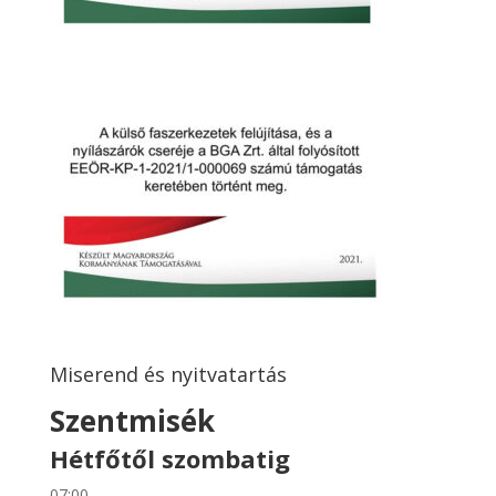
Miserend és nyitvatartás
Szentmisék
Hétfőtől szombatig
07:00