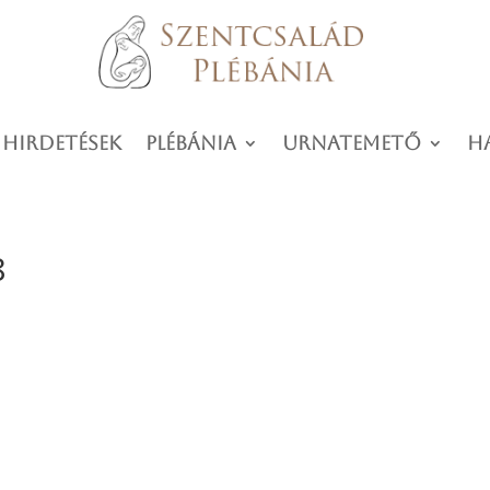
 hirdetések
Plébánia
Urnatemető
H
8