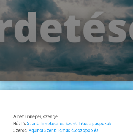
A hét ünnepei, szentjei:
Hétfő:
Szent Timóteus és Szent Titusz püspökök
Szerda:
Aquinói Szent Tamás áldozópap és