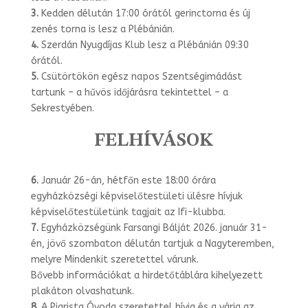
3.
Kedden délután 17:00 órától gerinctorna és új
zenés torna is lesz a Plébánián.
4.
Szerdán Nyugdíjas Klub lesz a Plébánián 09:30
órától.
5.
Csütörtökön egész napos Szentségimádást
tartunk – a hűvös időjárásra tekintet­tel – a
Sekrestyében.
FELHÍVÁSOK
6.
Január 26-án, hétfőn este 18:00 órára
egyházközségi képviselőtestületi ülésre hívjuk
képviselőtestületünk tagjait az Ifi-klubba.
7.
Egyházközségünk Farsangi Bálját 2026. január 31-
én, jövő szombaton délután tartjuk a Nagyteremben,
melyre Mindenkit szeretettel várunk.
Bővebb információkat a hirdetőtáblára kihelyezett
plakáton olvashatunk.
8.
A Piarista Óvoda szeretettel hívja és a várja az