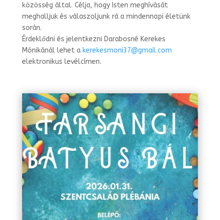
közösség által. Célja, hogy Isten meghívását
meghalljuk és válaszoljunk rá a min­dennapi életünk
során.
Érdeklődni és jelentkezni Darabosné Kerekes
Mónikánál lehet a
kerekesmoni37@gmail.com
elektronikus levélcímen.