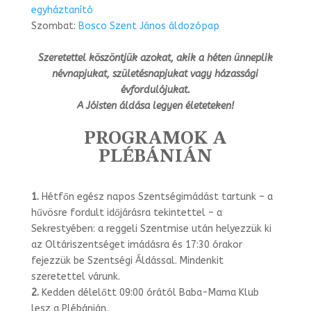
egyháztanító
Szombat:
Bosco Szent János áldozópap
Szeretettel köszöntjük azokat, akik a héten ünneplik
névnapjukat, születésnapjukat vagy házassági
évfordulójukat.
A Jóisten áldása legyen életeteken!
PROGRAMOK A
PLÉBÁNIÁN
1.
Hétfőn egész napos Szentségimádást tartunk – a
hűvösre fordult időjárásra te­kintettel – a
Sekrestyében: a reggeli Szentmise után helyezzük ki
az Oltáriszentsé­get imádásra és 17:30 órakor
fejezzük be Szentségi Áldással. Mindenkit
szeretettel várunk.
2.
Kedden délelőtt 09:00 órától Baba-Mama Klub
lesz a Plébánián.