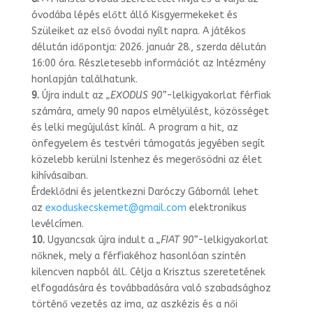
óvodába lépés előtt álló Kisgyer­mekeket és
Szüleiket az első óvodai nyílt napra. A játékos
délután időpontja: 2026. január 28., szerda délután
16:00 óra. Részletesebb információt az Intézmény
hon­lapján találhatunk.
9.
Újra indult az
„EXODUS 90”
-lelkigyakorlat férfiak
számára, amely 90 napos elmélyülést, közösséget
és lelki megújulást kínál. A program a hit, az
önfegyelem és testvéri támogatás jegyében segít
közelebb kerülni Istenhez és megerősödni az élet
kihívásaiban.
Érdeklődni és jelentkezni Daróczy Gábornál lehet
az
exoduskecskemet@gmail.com
elektronikus
levélcímen.
10.
Ugyancsak újra indult a
„FIAT 90”
-lelkigyakorlat
nőknek, mely a férfiakéhoz hasonlóan szintén
kilencven napból áll. Célja a Krisztus szeretetének
elfogadására és továbbadására való szabadsághoz
történő vezetés az ima, az aszkézis és a női