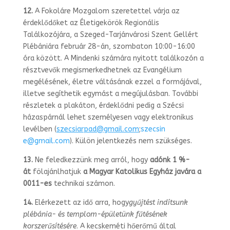
12.
A Fokoláre Mozgalom szeretettel várja az
érdeklődőket az Életigekörök Regio­nális
Találkozójára, a Szeged-Tarjánvárosi Szent Gellért
Plébániára február 28-án, szombaton 10:00-16:00
óra között. A Mindenki számára nyitott találkozón a
részt­vevők megismerkedhetnek az Evangélium
megélésének, életre váltásának ezzel a formájával,
illetve segíthetik egymást a megújulásban. További
részletek a plaká­ton, érdeklődni pedig a Szécsi
házaspárnál lehet személyesen vagy elektronikus
levélben (
szecsiarpad@gmail.com
;
szecsin
e@gmail.com
). Külön jelentkezés nem szükséges.
13.
Ne feledkezzünk meg arról, hogy
adónk 1 %-
át
fölajánlhatjuk
a Magyar Katolikus Egyház javára a
0011-es
technikai számon.
14.
Elérkezett az idő arra, hogy
gyűjtést indítsunk
plébánia- és templom-épületünk fűtésének
korszerűsítésére
. A kecskeméti hőerőmű által