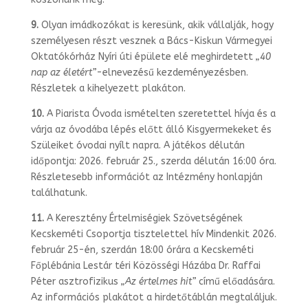
9.
Olyan imádkozókat is keresünk, akik vállalják, hogy
személyesen részt vesznek a Bács-Kiskun Vármegyei
Oktatókórház Nyíri úti épülete elé meghirdetett
„40
nap az életért”
-elnevezésű kezdeményezésben.
Részletek a kihelyezett plakáton.
10.
A Piarista Óvoda ismételten szeretettel hívja és a
várja az óvodába lépés előtt álló Kisgyermekeket és
Szüleiket óvodai nyílt napra. A játékos délután
időpontja: 2026. február 25., szerda délután 16:00 óra.
Részletesebb információt az Intéz­mény honlapján
találhatunk.
11.
A Keresztény Értelmiségiek Szövetségének
Kecskeméti Csoportja tisztelettel hív Mindenkit 2026.
február 25-én, szerdán 18:00 órára a Kecskeméti
Főplébánia Lestár téri Közösségi Házába Dr. Raffai
Péter asztrofizikus
„Az értelmes hit”
című előadására.
Az információs plakátot a hirdetőtáblán megtaláljuk.