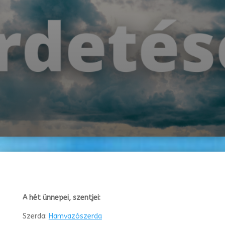
A hét ünnepei, szentjei:
Szerda:
Hamvazószerda