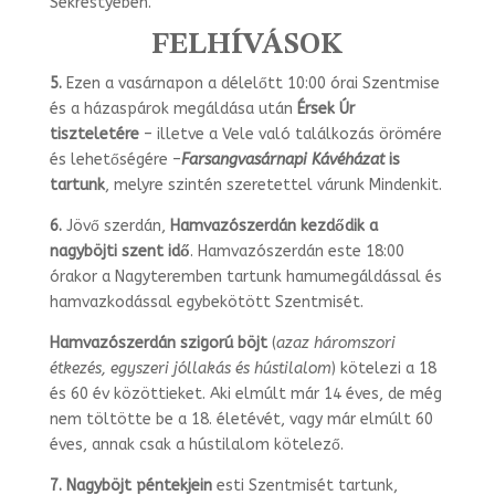
Sekrestyében.
FELHÍVÁSOK
5.
Ezen a vasárnapon a délelőtt 10:00 órai Szentmise
és a házaspárok megáldása után
Érsek Úr
tiszteletére
– illetve a Vele való találkozás örömére
és lehetőségére –
Farsangvasárnapi Kávéházat
is
tartunk
, melyre szintén szeretettel várunk Min­denkit.
6.
Jövő szerdán,
Hamvazószerdán kezdődik a
nagyböjti szent idő
. Hamvazó­szerdán este 18:00
órakor a Nagyteremben tartunk hamumegáldással és
hamvaz­kodással egybekötött Szentmisét.
Hamvazószerdán szigorú böjt
(
azaz háromszori
étkezés, egyszeri jóllakás és hús­tilalom
) kötelezi a 18
és 60 év közöttieket. Aki elmúlt már 14 éves, de még
nem töltötte be a 18. életévét, vagy már elmúlt 60
éves, annak csak a hústilalom kötele­ző.
7.
Nagyböjt péntekjein
esti Szentmisét tartunk,