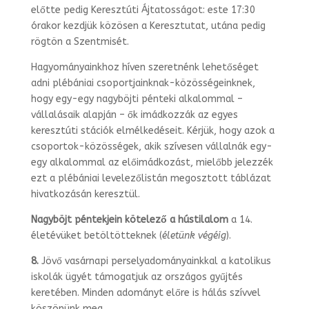
előtte pedig Keresztúti Ájtatossá­got: este 17:30
órakor kezdjük közösen a Keresztutat, utána pedig
rögtön a Szent­misét.
Hagyományainkhoz híven szeretnénk lehetőséget
adni plébániai csoportjainknak-
közösségeinknek,
hogy egy-egy nagyböjti pénteki alkalommal –
vállalásaik alap­ján – ők imádkozzák az egyes
keresztúti stációk elmélkedéseit. Kérjük, hogy azok a
csoportok-közösségek, akik szívesen vállalnák egy-
egy alkalommal az előimád­kozást, mielőbb jelezzék
ezt a plébániai levelezőlistán megosztott táblázat
hivatko­zásán keresztül.
Nagyböjt péntekjein kötelező a hústilalom
a 14.
életévüket betöltötteknek (
éle­tünk végéig
).
8.
Jövő vasárnapi perselyadományainkkal a katolikus
iskolák ügyét támogatjuk az országos gyűjtés
keretében. Minden adományt előre is hálás szívvel
köszönünk meg.