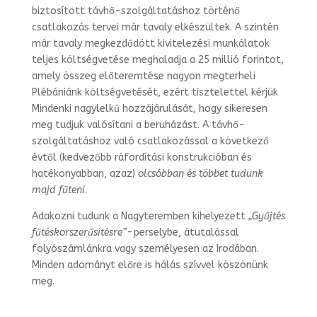
biztosított távhő-szolgál­tatáshoz történő
csatlakozás tervei már tavaly elkészültek. A szintén
már tavaly megkezdődött kivitelezési munkálatok
teljes költségvetése meghaladja a 25 millió forintot,
amely összeg előteremtése nagyon megterheli
Plébániánk költségvetését, ezért tisztelettel kérjük
Mindenki nagylelkű hozzájárulását, hogy sikeresen
meg tudjuk valósítani a beruházást. A távhő-
szolgáltatáshoz való csatlakozással a kö­vetkező
évtől (kedvezőbb ráfordítási konstrukcióban és
hatékonyabban, azaz)
ol­csóbban és többet tudunk
majd fűteni
.
Adakozni tudunk a Nagyteremben kihelyezett
„Gyűjtés
fűtéskorszerűsítésre”
-per­
selybe, átutalással
folyószámlánkra vagy személyesen az Irodában.
Minden ado­mányt előre is hálás szívvel köszönünk
meg.