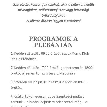
Szeretettel köszöntjük azokat, akik a héten ünneplik
névnapjukat, születésnapjukat vagy házassági
évfordulójukat.
A Jóisten áldása legyen életeteken!
PROGRAMOK A
PLÉBÁNIÁN
1.
Kedden délelőtt 09:00 órától Baba-Mama Klub
lesz a Plébánián.
2.
Kedden délután 17:00 órától gerinctorna és 18:00
órától új zenés torna is lesz a Plébánián.
3.
Szerdán Nyugdíjas Klub lesz a Plébánián 09:30
órától.
4.
Csütörtökön egész napos Szentségimádást
tartunk – a hűvös időjárásra tekintet­tel még – a