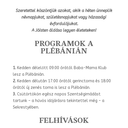
Szeretettel köszöntjük azokat, akik a héten ünneplik
névnapjukat, születésnapjukat vagy házassági
évfordulójukat.
A Jóisten áldása legyen életeteken!
PROGRAMOK A
PLÉBÁNIÁN
1.
Kedden délelőtt 09:00 órától Baba-Mama Klub
lesz a Plébánián.
2.
Kedden délután 17:00 órától gerinctorna és 18:00
órától új zenés torna is lesz a Plébánián.
3.
Csütörtökön egész napos Szentségimádást
tartunk – a hűvös időjárásra tekintet­tel még – a
Sekrestyében.
FELHÍVÁSOK