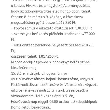
Tisztelettel tájékoztatjuk Egyházközségünk Tagjait,
a kedves Híveket és a nagylel­kű Adományozókat,
hogy az adománygyűjtés első hónapjában, tehát
február 8. és már­cius 9. között, a következő
megoszlásban gyűlt össze 1.017.250 Ft:
– folyószámlára érkezett átutalással: 130.000 Ft
– személyes befizetés plébániai Irodánkon: 477.000
Ft;
– elkülönített perselybe helyezett összeg: 410.250
Ft;
összesen tehát: 1.017.250 Ft
.
Minden eddigi és jövőbeni adományt hálás szívvel
köszönünk meg.
15.
Előre hirdetjük: a hagyománnyá
vált
húsvétvasárnapi
hajnal-
hasasztásra
, vagyis a
Föltámadt Jézus dicsőítésére és Városunkért végzett
gitáros-énekes imád­ságra hívnak a szervezők a
Vízműdombra. Találkozás április 5-én,
Húsvétvasárnap reggel 06:00 órakor a Szabadidőpark
Domb felőli bejáratánál.