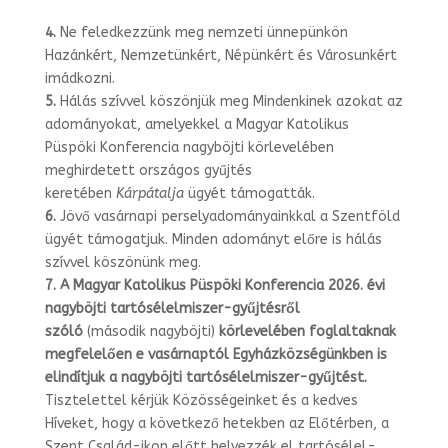
4.
Ne feledkezzünk meg nemzeti ünnepünkön
Hazánkért, Nemzetünkért, Népün­kért és Városunkért
imádkozni.
5.
Hálás szívvel köszönjük meg Mindenkinek azokat az
adományokat, amelyekkel a Magyar Katolikus
Püspöki Konferencia nagyböjti körlevelében
meghirdetett or­szágos gyűjtés
keretében
Kárpátalja
ügyét támogatták.
6.
Jövő vasárnapi perselyadományainkkal a Szentföld
ügyét támogatjuk. Minden adományt előre is hálás
szívvel köszönünk meg.
7.
A Magyar Katolikus Püspöki Konferencia 2026. évi
nagyböjti tartósélelmi­szer-gyűjtésről
szóló
(második nagyböjti)
körlevelében foglaltaknak
megfelelő
en e vasárnaptól Egyházközségünkben is
elindítjuk a nagyböjti tartósélel
miszer-gyűjtést.
Tisztelettel kérjük Közösségeinket és a kedves
Híveket, hogy a következő hetekben az Előtérben, a
Szent Család-ikon előtt helyezzék el tartósélel­