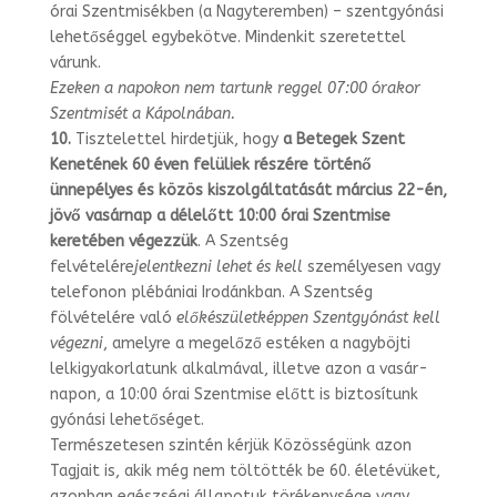
órai Szentmisékben (a Nagyteremben) – szentgyónási
lehetőséggel egybekötve. Mindenkit szeretettel
várunk.
Ezeken a napokon nem tartunk reggel 07:00 órakor
Szentmisét a Kápolnában.
10.
Tisztelettel hirdetjük, hogy
a Betegek Szent
Kenetének 60 éven felüliek ré­szére történő
ünnepélyes és közös kiszolgáltatását március 22-én,
jövő vasár­nap a délelőtt 10:00 órai Szentmise
keretében végezzük
. A Szentség
felvételére
jelentkezni lehet és kell
személyesen vagy
telefonon plébániai Irodánkban. A Szentség
fölvételére való
előkészületképpen Szentgyónást kell
végezni
, amelyre a megelőző estéken a nagyböjti
lelkigyakorlatunk alkalmával, illetve azon a vasár­
napon, a 10:00 órai Szentmise előtt is biztosítunk
gyónási lehetőséget.
Természetesen szintén kérjük Közösségünk azon
Tagjait is, akik még nem töltötték be 60. életévüket,
azonban egészségi állapotuk törékenysége vagy