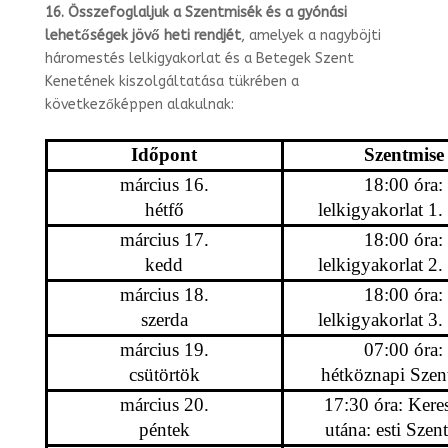
16.
Összefoglaljuk a Szentmisék és a gyónási
lehetőségek jövő heti rendjét
, amelyek a nagyböjti
háromestés lelkigyakorlat és a Betegek Szent
Kenetének ki­szolgáltatása tükrében a
következőképpen alakulnak:
Időpont
Szentmise
március 16.
18:00 óra:
hétfő
lelkigyakorlat 1. 
március 17.
18:00 óra:
kedd
lelkigyakorlat 2. 
március 18.
18:00 óra:
szerda
lelkigyakorlat 3. 
március 19.
07:00 óra:
csütörtök
hétköznapi Szen
március 20.
17:30 óra: Keres
péntek
utána: esti Szen