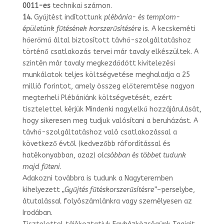
0011-es
technikai számon.
14.
Gyűjtést indítottunk
plébánia- és templom-
épületünk fűtésének korszerűsítésé­re
is. A kecskeméti
hőerőmű által biztosított távhő-szolgáltatáshoz
történő csatla­kozás tervei már tavaly elkészültek. A
szintén már tavaly megkezdődött kivitelezé­si
munkálatok teljes költségvetése meghaladja a 25
millió forintot, amely összeg előteremtése nagyon
megterheli Plébániánk költségvetését, ezért
tisztelettel kérjük Mindenki nagylelkű hozzájárulását,
hogy sikeresen meg tudjuk valósítani a beru­házást. A
távhő-szolgáltatáshoz való csatlakozással a
következő évtől (kedvezőbb ráfordítással és
hatékonyabban, azaz)
olcsóbban és többet tudunk
majd fűteni
.
Adakozni továbbra is tudunk a Nagyteremben
kihelyezett
„Gyűjtés fűtéskorszerű­sítésre”
–
perselybe,
átutalással folyószámlánkra vagy személyesen az
Irodában.