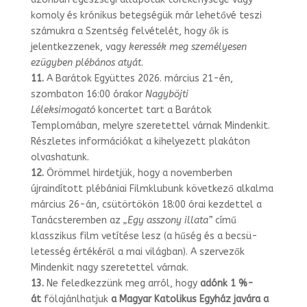
komoly és kró
nikus betegségük már lehetővé teszi
számukra a Szentség felvételét, hogy ők is
jelentkezzenek, vagy
keressék meg személyesen
ezügyben plébános atyát
.
11.
A Barátok Együttes 2026. március 21-én,
szombaton 16:00 órakor
Nagyböjti
Léleksimogató
koncertet tart a Barátok
Templomában, melyre szeretettel várnak Mindenkit.
Részletes információkat a kihelyezett plakáton
olvashatunk.
12.
Örömmel hirdetjük, hogy a novemberben
újraindított plébániai Filmklubunk következő alkalma
március 26-án, csütörtökön 18:00 órai kezdettel a
Tanácsterem­ben az
„Egy asszony illata”
című
klasszikus film vetítése lesz (a hűség és a becsü­
letesség értékéről a mai világban). A szervezők
Mindenkit nagy szeretettel várnak.
13.
Ne feledkezzünk meg arról, hogy
adónk 1 %-
át
fölajánlhatjuk
a Magyar Ka
tolikus Egyház javára a