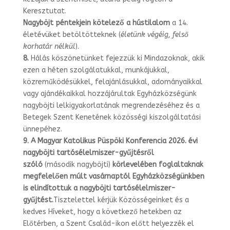
Keresztutat.
Nagyböjt péntekjein kötelező a hústilalom
a 14.
életévüket betöltötteknek (
éle­tünk végéig, felső
korhatár nélkül
).
8.
Hálás köszönetünket fejezzük ki Mindazoknak, akik
ezen a héten szolgálatuk­kal, munkájukkal,
közreműködésükkel, felajánlásukkal, adományaikkal
vagy a­jándékaikkal hozzájárultak Egyházközségünk
nagyböjti lelkigyakorlatának meg­rendezéséhez és a
Betegek Szent Kenetének közösségi kiszolgáltatási
ünnepéhez.
9.
A Magyar Katolikus Püspöki Konferencia 2026. évi
nagyböjti tartósélelmi­szer-gyűjtésről
szóló
(második nagyböjti)
körlevelében foglaltaknak
megfelelő
en múlt vasárnaptól Egyházközségünkben
is elindítottuk a nagyböjti tartósé­lelmiszer-
gyűjtést.
Tis
ztelettel kérjük Közösségeinket és a
kedves Híveket, hogy a következő hetekben az
Előtérben, a Szent Család-ikon előtt helyezzék el