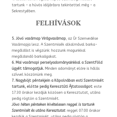
tartunk – a hűvös időjárásra tekintet­tel még – a
Sekrestyében.
FELHÍVÁSOK
5.
Jövő vasárnap Virágvasárnap
, az Úr Szenvedése
Vasárnapja lesz. A Szentmi­sék alkalmával barka-
megáldást is végzünk: hozzunk magunkkal
megáldandó bar­kaágakat.
6.
Mai vasárnapi perselyadományainkkal a Szentföld
ügyét támogatjuk.
Min­den adományt előre is hálás
szívvel köszönünk meg.
7.
Nagyböjt péntekjein
a Kápolnában esti Szentmisét
tartunk, előtte pedig Ke­resztúti Ájtatosságot
: este
17:30 órakor kezdjük közösen a Keresztutat, utána
pe­dig rögtön a Szentmisét.
Jövő héten pénteken kivételesen reggel is tartunk
Szentmisét és utána Keresztu­tat
: reggel 07:00 órakor
kezdjük a Szentmisét, utána pedig rögtön a