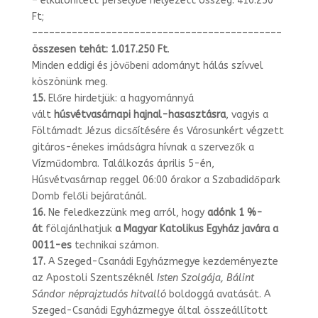
– elkülönített perselybe helyezett összeg: 410.250
Ft;
––––––––––––––––––––––––––––––
––––––––––––––
összesen tehát: 1.017.250 Ft
.
Minden eddigi és jövőbeni adományt hálás szívvel
köszönünk meg.
15.
Előre hirdetjük: a hagyománnyá
vált
húsvétvasárnapi
hajnal-
hasasztásra
, vagyis a
Föltámadt Jézus dicsőítésére és Városunkért végzett
gitáros-énekes imád­ságra hívnak a szervezők a
Vízműdombra. Találkozás április 5-én,
Húsvétvasárnap reggel 06:00 órakor a Szabadidőpark
Domb felőli bejáratánál.
16.
Ne feledkezzünk meg arról, hogy
adónk 1 %-
át
fölajánlhatjuk
a Magyar Ka
tolikus Egyház javára a
0011-es
technikai számon.
17.
A Szeged-Csanádi Egyházmegye kezdeményezte
az Apostoli Szentszéknél
Is­ten Szolgája, Bálint
Sándor néprajztudós hitvalló
boldoggá avatását. A
Szeged-Csanádi Egyházmegye által összeállított