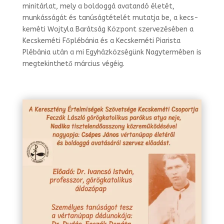
minitárlat, mely a boldoggá avatandó éle­tét,
munkásságát és tanúságtételét mutatja be, a kecs­
keméti Wojtyla Barátság Köz­pont szervezésében a
Kecskeméti Főplébánia és a Kecskeméti Piarista
Plébánia után a mi Egyházközségünk Nagytermében is
megtekinthető március végéig.