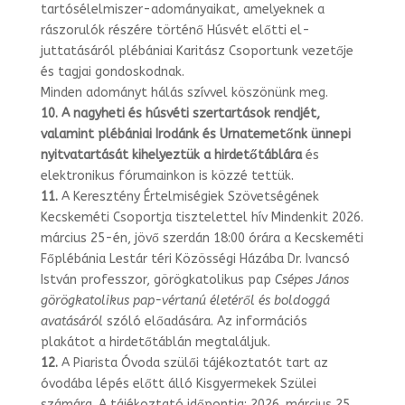
tartósé­lelmiszer-
adományaikat, amelyeknek a
rászorulók részére történő Húsvét előtti el­
juttatásáról plébániai Karitász Csoportunk vezetője
és tagjai gondoskodnak.
Minden adományt hálás szívvel köszönünk meg.
10.
A nagyheti és húsvéti szertartások rendjét,
valamint plébániai Irodánk és Urnatemetőnk ünnepi
nyitvatartását kihelyeztük a hirdetőtáblára
és
elektro­nikus fórumainkon is közzé tettük.
11.
A Keresztény Értelmiségiek Szövetségének
Kecskeméti Csoportja tisztelettel hív Mindenkit 2026.
március 25-én, jövő szerdán 18:00 órára a Kecskeméti
Főplé­bánia Lestár téri Közösségi Házába Dr. Ivancsó
István professzor, görögkatolikus pap
Csépes János
görögkatolikus pap-vértanú életéről és boldoggá
avatásáról
szóló előadására. Az információs
plakátot a hirdetőtáblán megtaláljuk.
12.
A Piarista Óvoda szülői tájékoztatót tart az
óvodába lépés előtt álló Kisgyerme­kek Szülei
számára. A tájékoztató időpontja: 2026. március 25.,