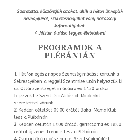
Szeretettel köszöntjük azokat, akik a héten ünneplik
névnapjukat, születésnapjukat vagy házassági
évfordulójukat.
A Jóisten áldása legyen életeteken!
PROGRAMOK A
PLÉBÁNIÁN
1.
Hétfőn egész napos Szentségimádást tartunk a
Sekrestyében: a reggeli Szentmi­se után helyezzük ki
az Oltáriszentséget imádásra és 17:30 órakor
fejezzük be Szentségi Áldással. Mindenkit
szeretettel várunk.
2.
Kedden délelőtt 09:00 órától Baba-Mama Klub
lesz a Plébánián.
3.
Kedden délután 17:00 órától gerinctorna és 18:00
órától új zenés torna is lesz a Plébánián.
4.
Csütörtökön egész napos Szentségimádást