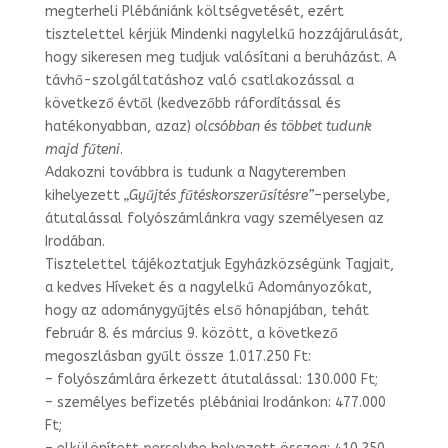
megterheli Plébániánk költségvetését, ezért
tisztelettel kérjük Mindenki nagylelkű hozzájárulását,
hogy sikeresen meg tudjuk valósítani a beru­házást. A
távhő-szolgáltatáshoz való csatlakozással a
következő évtől (kedvezőbb ráfordítással és
hatékonyabban, azaz)
olcsóbban és többet tudunk
majd fűteni
.
Adakozni továbbra is tudunk a Nagyteremben
kihelyezett
„Gyűjtés fűtéskorszerű­sítésre”
–
perselybe,
átutalással folyószámlánkra vagy személyesen az
Irodában.
Tisztelettel tájékoztatjuk Egyházközségünk Tagjait,
a kedves Híveket és a nagylel­kű Adományozókat,
hogy az adománygyűjtés első hónapjában, tehát
február 8. és március 9. között, a következő
megoszlásban gyűlt össze 1.017.250 Ft:
– folyószámlára érkezett átutalással: 130.000 Ft;
– személyes befizetés plébániai Irodánkon: 477.000
Ft;