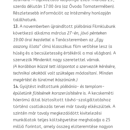
szerda délután 17:00 óra (az Óvoda Tornatermében).
Részletesebb információt az Intézmény hon­lapján
találhatunk.
13.
A novemberben újraindított plébániai Filmklubunk
következő alkalma
március 27-én, jövő pénteken
19:00 órai kezdettel
a Tanácsteremben az
„Egy
asszony illa­ta”
című klasszikus film vetítése lesz (a
hűség és a becsületesség értékéről a mai világban). A
szervezők Mindenkit nagy szeretettel várnak.
(A korábban közzé tett időpontot a szervezők kérésére,
technikai okokból volt szük­séges módosítani. Minden
megértést és türelmet köszönünk.)
14.
Gyűjtést indítottunk
plébánia- és templom-
épületünk fűtésének korszerűsítésé­re
is. A kecskeméti
hőerőmű által biztosított távhő-szolgáltatáshoz
történő csatla­kozás tervei már tavaly elkészültek. A
szintén már tavaly megkezdődött kivitelezé­si
munkálatok teljes költségvetése meghaladja a 25
millió forintot, amely összeg előteremtése nagyon