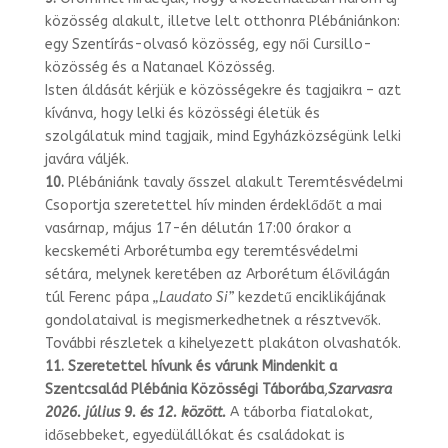
közösség alakult, illetve lelt otthonra Plébániánkon:
egy Szentírás-olvasó közösség, egy női Cursillo-
közösség és a Natanael Közösség.
Isten áldását kérjük e közösségekre és tagjaikra – azt
kívánva, hogy lelki és közös­ségi életük és
szolgálatuk mind tagjaik, mind Egyházközségünk lelki
javára váljék.
10.
Plébániánk tavaly ősszel alakult Teremtésvédelmi
Csoportja szeretettel hív minden érdeklődőt a mai
vasárnap, május 17-én délután 17:00 órakor a
kecskeméti Arborétumba egy teremtésvédelmi
sétára, melynek keretében az Arborétum élővi­lágán
túl Ferenc pápa
„Laudato Si”
kezdetű enciklikájának
gondolataival is megis­merkedhetnek a résztvevők.
További részletek a kihelyezett plakáton olvashatók.
11.
Szeretettel hívunk és várunk Mindenkit a
Szentcsalád Plébánia Közösségi Táborába
,
Szarvasra
2026. július 9. és 12. között.
A táborba fiatalokat,
idősebbe­ket, egyedülállókat és családokat is