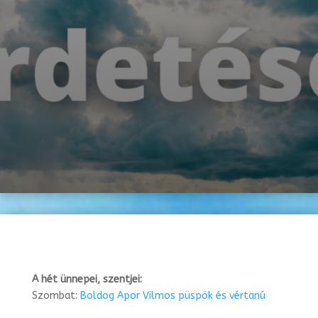
A hét ünnepei, szentjei:
Szombat:
Boldog Apor Vilmos püspök és vértanú