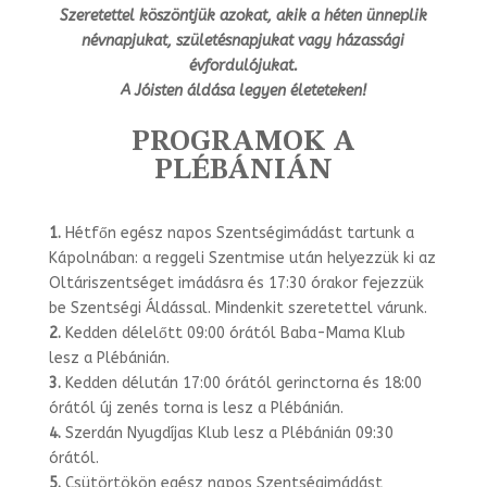
Szeretettel köszöntjük azokat, akik a héten ünneplik
névnapjukat, születésnapjukat vagy házassági
évfordulójukat.
A Jóisten áldása legyen életeteken!
PROGRAMOK A
PLÉBÁNIÁN
1.
Hétfőn egész napos Szentségimádást tartunk a
Kápolnában: a reggeli Szentmise után helyezzük ki az
Oltáriszentséget imádásra és 17:30 órakor fejezzük
be Szent­ségi Áldással. Mindenkit szeretettel várunk.
2.
Kedden délelőtt 09:00 órától Baba-Mama Klub
lesz a Plébánián.
3.
Kedden délután 17:00 órától gerinctorna és 18:00
órától új zenés torna is lesz a Plébánián.
4.
Szerdán Nyugdíjas Klub lesz a Plébánián 09:30
órától.
5.
Csütörtökön egész napos Szentségimádást