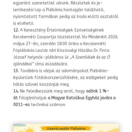
egyaránt szeretettel várunk. Részletek és je­
lentkezési lap a Plébánia honlapján található,
nyomtatott formában pedig az Iroda előtti asztalról
is elvihető.
12.
A Keresztény Értelmiségiek Szövetségének
Kecskeméti Csoportja tisztelettel hív Mindenkit 2026.
május 27-én, szerdán 18:00 órára a Kecskeméti
Főplébánia Lestár téri Közösségi Házába Dr. Finta
József helynök-plébános úr
„A Szentlélek és az Ő
ajándékai”
című előadására.
13.
Továbbra is várjuk az adományokat Plébánia-
épületünk fűtéskorszerűsítésére, az eddigieket pedig
hálás szívvel köszönjük meg.
14.
Ne feledkezzünk meg arról, hogy
adónk 1 %-
át
fölajánlhatjuk
a Magyar Ka
tolikus Egyház javára a
0011-es
technikai számon.