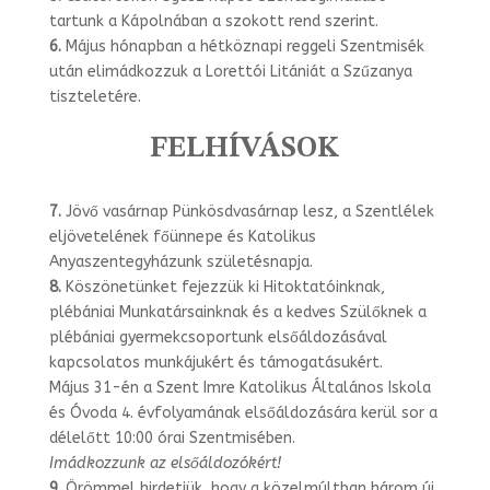
tartunk a Kápolnában a szokott rend szerint.
6.
Május hónapban a hétköznapi reggeli Szentmisék
után elimádkozzuk a Lorettói Litániát a Szűzanya
tiszteletére.
FELHÍVÁSOK
7.
Jövő vasárnap Pünkösdvasárnap lesz, a Szentlélek
eljövetelének főünnepe és Katolikus
Anyaszentegyházunk születésnapja.
8.
Köszönetünket fejezzük ki Hitoktatóinknak,
plébániai Munkatársainknak és a kedves Szülőknek a
plébániai gyermekcsoportunk elsőáldozásával
kapcsolatos munkájukért és támogatásukért.
Május 31-én a Szent Imre Katolikus Általános Iskola
és Óvoda 4. évfolyamának elsőáldozására kerül sor a
délelőtt 10:00 órai Szentmisében.
Imádkozzunk az elsőáldozókért!
9.
Örömmel hirdetjük, hogy a közelmúltban három új