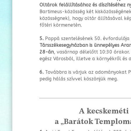
Oltárok felállításához és díszítéséhez n
Bartimeus-közösség két kisközössé­gének
közösségnek), hogy oltár állításával ké
főtéri kör­menetén.
5.
Pappá szentelésének 50. évfordulój
Társszékesegyházban is
ünnepélyes Aran
28-án
, vasárnap délelőtt 10:30 órakor. 
egész Városból, illetve a környékről és 
6.
Továbbra is várjuk az adományokat Pl
pedig hálás szívvel köszönjük meg.
A kecskeméti
a „Barátok Temploma”