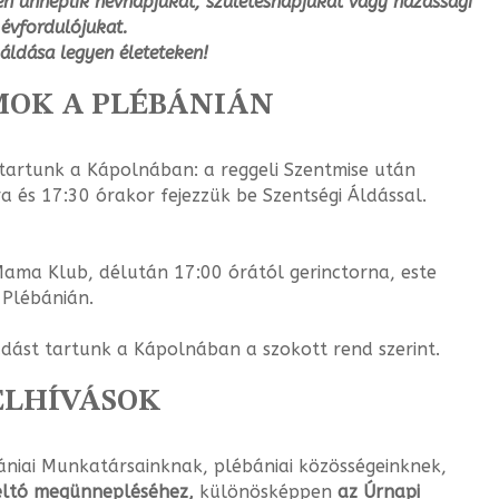
ten ünneplik
névnapjukat, születésnapjukat vagy házassági
évfordulójukat.
 áldása legyen életeteken!
OK A PLÉBÁNIÁN
tartunk a Kápolnában: a reggeli Szentmise után
a és 17:30 órakor fejezzük be Szent­ségi Áldással.
ma Klub, délután 17:00 órától gerinctor­na, este
 Plébánián.
ást tartunk a Kápolnában a szokott rend szerint.
ELHÍVÁSOK
niai Munkatársainknak, plébániai kö­zösségeinknek,
éltó megünnepléséhez,
különösképpen
az Úrnapi