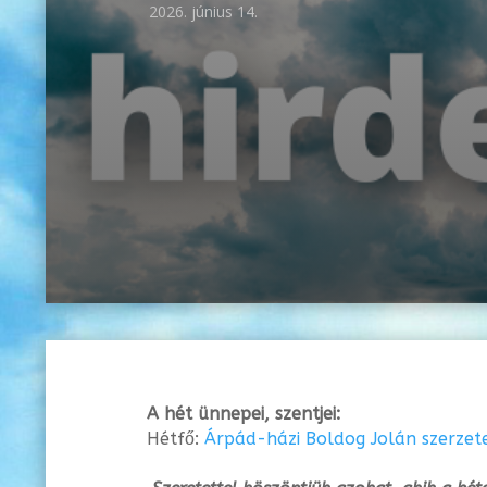
2026. június 14.
A hét ünnepei, szentjei:
Hétfő:
Árpád-házi Boldog Jolán szerzet