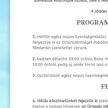
Szeretettel köszöntjük azokat, akik a hé
A Jóisten
PROGRAM
1.
Hétfőn egész napos Szentségimádást 
helyezzük ki az Oltáriszentséget imádásr
Mindenkit szeretettel várunk.
2.
Kedden délelőtt 09:00 órától Baba-Ma
18:00 órától pedig új zenés torna lesz a
3.
Csütörtökön egész napos Szentségimád
F
4.
Hálás köszönetünket fejezzük ki
plébá
illetve a kedves Híveknek
az Úrnapja m