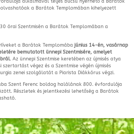
fordulója alkalmával teljes búcsú nyerhető a Barátok
 olvashatóak a Barátok Templo­mában kihelyezett
:30 órai Szentmisén a Barátok Templomá­ban a
s Híveket a Barátok Templomába
június 14-én, vasárnap
eletére bemutatott ünne­pi Szentmisére, amelyet
ebrál
. Az ünnepi Szentmise keretében az újmisés atya
i szertartást végez és a Szentmise végén újmisés
turgia zenei szolgálatát a Piarista Diákkórus végzi.
ába Szent Ferenc boldog halálának 800. évfordulója
ött. Részletek és jelentkezési lehetőség a Barátok
asható.