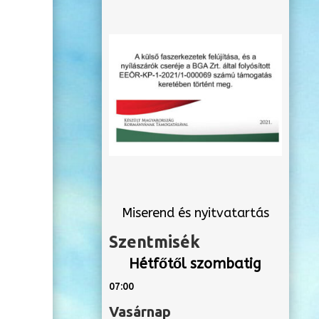
Miserend és nyitvatartás
Szentmisék
Hétfőtől szombatig
07:00
Vasárnap