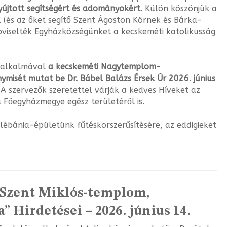
yújtott segít­ségért és adományokért
. Külön köszönjük a
 (és az őket segítő Szent Ágoston Körnek és Bárka-
pviselték Egyházközségünket a kecskeméti katolikusság
a alkalmával
a kecskeméti Nagytemplom-
ymisét mutat be Dr. Bábel Balázs Érsek Úr 2026. június
A szervezők szere­tettel várják a kedves Híveket az
a Főegy­házmegye egész területéről is.
ébánia-épületünk fűtéskorszerűsítésére, az eddigieket
 Szent Miklós-templom,
 Hirdetései – 2026. június 14.