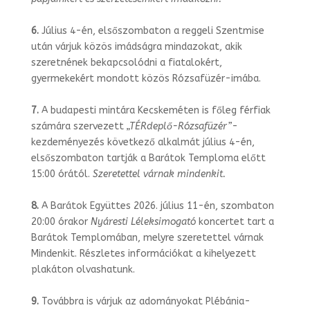
6.
Július 4-én, elsőszombaton a reggeli Szentmise
után várjuk közös imádságra mindazokat, akik
szeretnének bekapcsolódni a fiatalokért,
gyermekekért mondott közös Rózsafüzér-imába.
7.
A budapesti mintára Kecskeméten is főleg férfiak
számára szervezett
„TÉRdep­lő-
Rózsafüzér”
-
kezdeményezés következő alkalmát július 4-én,
elsőszombaton tartják a Barátok Temploma előtt
15:00 órától.
Szeretettel várnak mindenkit.
8.
A Barátok Együttes 2026. július 11-én, szombaton
20:00 órakor
Nyáresti Lélek­simogató
koncertet tart a
Barátok Templomában, melyre szeretettel várnak
Min­denkit. Részletes információkat a kihelyezett
plakáton olvashatunk.
9.
Továbbra is várjuk az adományokat Plébánia-