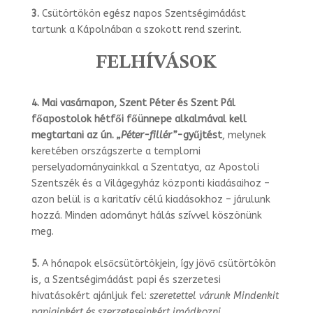
3.
Csütörtökön egész napos Szentségimádást
tartunk a Kápolnában a szokott rend szerint.
FELHÍVÁSOK
4.
Mai vasárnapon, Szent Péter és Szent Pál
főapostolok hétfői főünnepe al­kalmával kell
megtartani az ún.
„Péter-fillér”
-gyűjtést
, melynek
keretében or­szágszerte a templomi
perselyadományainkkal a Szentatya, az Apostoli
Szentszék és a Világegyház központi kiadásaihoz –
azon belül is a karitatív célú kiadásokhoz – járulunk
hozzá. Minden adományt hálás szívvel köszönünk
meg.
5.
A hónapok elsőcsütörtökjein, így jövő csütörtökön
is, a Szentségimádást papi és szerzetesi
hivatásokért ajánljuk fel:
szeretettel várunk Mindenkit
papjainkért és szerzeteseinkért imádkozni.