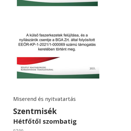
Miserend és nyitvatartás
Szentmisék
Hétfőtől szombatig
07:00