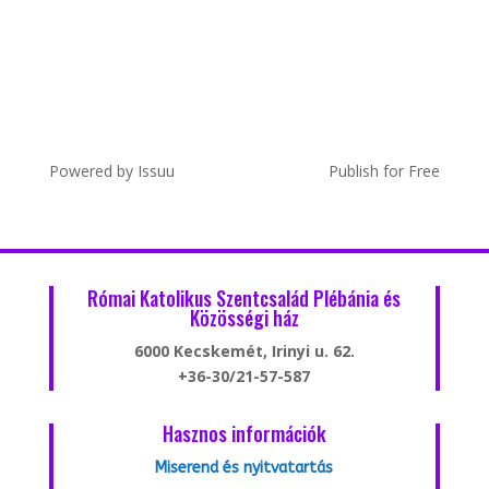
Powered by
Issuu
Publish for Free
Római Katolikus Szentcsalád Plébánia és
Közösségi ház
6000 Kecskemét, Irinyi u. 62.
+36-30/21-57-587
Hasznos információk
Miserend és nyitvatartás