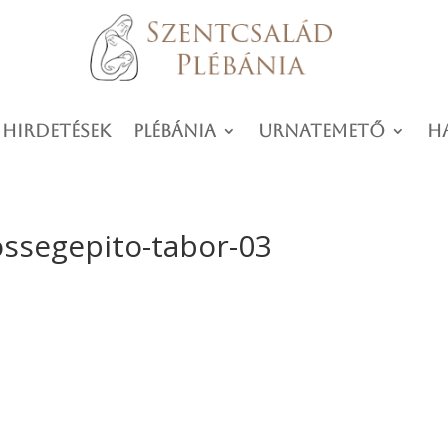
 hirdetések
Plébánia
Urnatemető
H
ossegepito-tabor-03